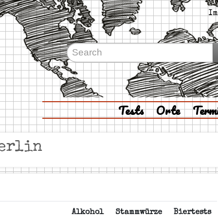
Im
Tests
Orte
Term
erlin
Alkohol
Stammwürze
Biertests