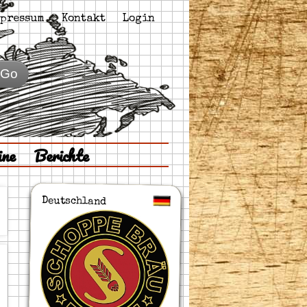
pressum
Kontakt
Login
Go
ine
Berichte
Deutschland