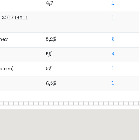
4,7
1
 2017 (Hüll
1
ner
5,2%
2
5%
4
eren)
5%
1
6,5%
1