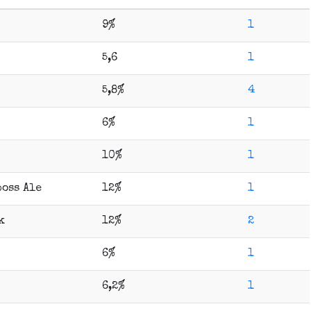
9%
1
5,6
1
5,8%
4
6%
1
10%
1
oss Ale
12%
1
k
12%
2
6%
1
6,2%
1