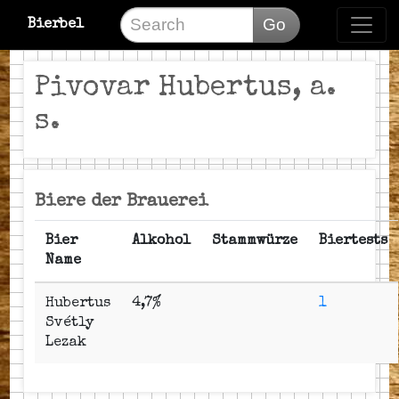
Go
Bierbel
Pivovar Hubertus, a.
s.
Biere der Brauerei
Bier
Alkohol
Stammwürze
Biertests
Name
Hubertus
4,7%
1
Svétly
Lezak