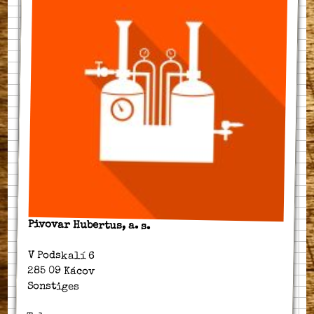
Pivovar Hubertus, a. s.
V Podskalí 6
285 09 Kácov
Sonstiges