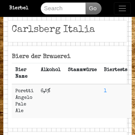
Go
Bierbel
Carlsberg Italia
Biere der Brauerei
Bier
Alkohol
Stammwürze
Biertests
Name
Poretti
6,5%
1
Angelo
Pale
Ale