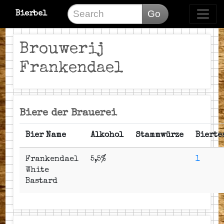
Go
Bierbel
Brouwerij
Frankendael
Biere der Brauerei
Bier Name
Alkohol
Stammwürze
Bierte
Frankendael
5,5%
1
White
Bastard