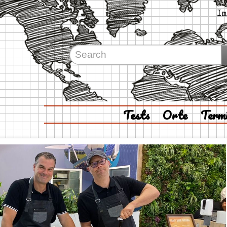
Im
Tests
Orte
Term