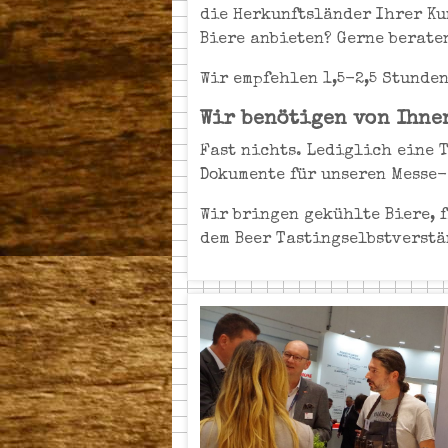
die Herkunftsländer Ihrer Ku
Biere anbieten? Gerne berate
Wir empfehlen 1,5-2,5 Stunden
Wir benötigen von Ihne
Fast nichts. Lediglich eine 
Dokumente für unseren Messe-
Wir bringen gekühlte Biere, 
dem Beer Tastingselbstverstä