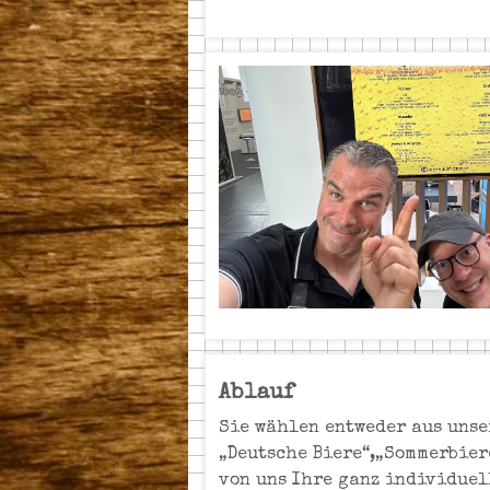
Ablauf
Sie wählen entweder aus unse
„Deutsche Biere“,„Sommerbiere
von uns Ihre ganz individuel