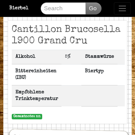
Go
Bierbel
Cantillon Brucosella
1900 Grand Cru
Alkohol
5%
Stammwürze
Bittereinheiten
Biertyp
(IBU)
Empfohlene
Trinktemperatur
Gesamtnote: nn