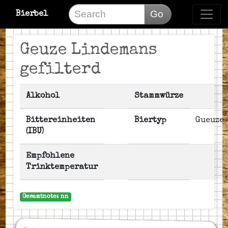
Go
Bierbel
Geuze Lindemans
gefilterd
Alkohol
Stammwürze
Bittereinheiten
Biertyp
Gueuze
(IBU)
Empfohlene
Trinktemperatur
Gesamtnote: nn