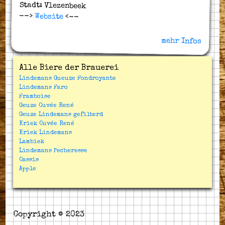
Stadt: Vlezenbeek
-->
Website
<--
mehr Infos
Alle Biere der Brauerei
Lindemans Gueuze Fondroyante
Lindemans Faro
Framboise
Geuze Cuvée René
Geuze Lindemans gefilterd
Kriek Cuvée René
Kriek Lindemans
Lambiek
Lindemans Pecheresse
Cassis
Apple
Copyright © 2023