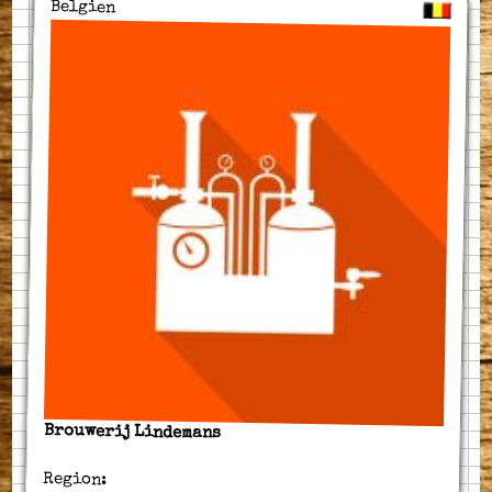
Belgien
Brouwerij Lindemans
Region: