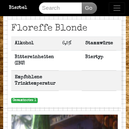
Go
Bierbel
Floreffe Blonde
Alkohol
6,5%
Stammwürze
Bittereinheiten
Biertyp
(IBU)
Empfohlene
Trinktemperatur
Gesamtnote: 1