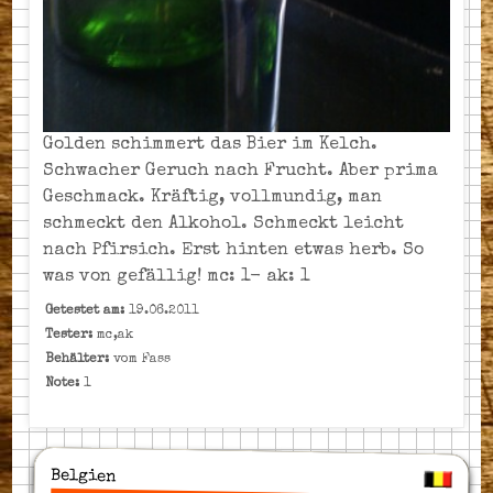
Golden schimmert das Bier im Kelch.
Schwacher Geruch nach Frucht. Aber prima
Geschmack. Kräftig, vollmundig, man
schmeckt den Alkohol. Schmeckt leicht
nach Pfirsich. Erst hinten etwas herb. So
was von gefällig! mc: 1- ak: 1
Getestet am:
19.06.2011
Tester:
mc,ak
Behälter:
vom Fass
Note:
1
Belgien