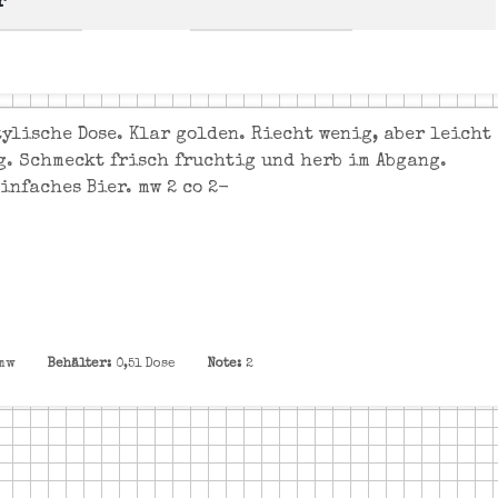
r
tylische Dose. Klar golden. Riecht wenig, aber leicht
g. Schmeckt frisch fruchtig und herb im Abgang.
infaches Bier. mw 2 co 2-
mw
Behälter:
0,5l Dose
Note:
2