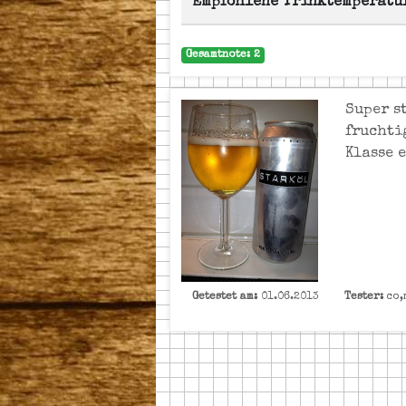
Empfohlene Trinktemperatu
Gesamtnote: 2
Super s
fruchti
Klasse e
Getestet am:
01.06.2013
Tester:
co,