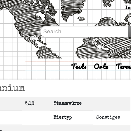
Im
Tests
Orte
Term
nnium
5,1%
Stammwürze
Biertyp
Sonstiges