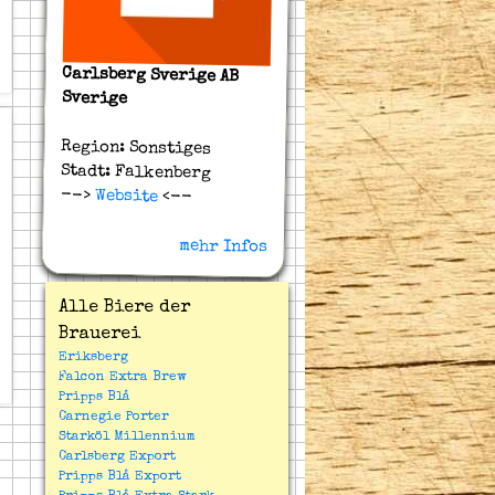
Carlsberg Sverige AB
Sverige
Region: Sonstiges
Stadt: Falkenberg
-->
Website
<--
mehr Infos
Alle Biere der
Brauerei
Eriksberg
Falcon Extra Brew
Pripps Blå
Carnegie Porter
Starköl Millennium
Carlsberg Export
Pripps Blå Export