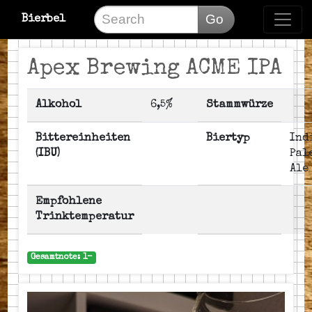
Go
Bierbel
Apex Brewing ACME IPA
Alkohol
6,5%
Stammwürze
Bittereinheiten
Biertyp
Ind
(IBU)
Pal
Ale
Empfohlene
Trinktemperatur
Gesamtnote: 1-