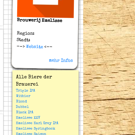
Brouwerij Emelisse
Region:
Stadt:
-->
Website
<--
mehr Infos
Alle Biere der
Brauerei
Triple IPA
Witbier
Blond
Dubbel
Black IPA
Emelisse XXV
Emelisse Earl Grey IPA
Emelisse Springbock
Emelisse Saison