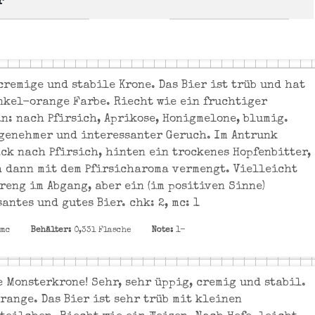
r
cremige und stabile Krone. Das Bier ist trüb und hat
nkel-orange Farbe. Riecht wie ein fruchtiger
n: nach Pfirsich, Aprikose, Honigmelone, blumig.
genehmer und interessanter Geruch. Im Antrunk
ck nach Pfirsich, hinten ein trockenes Hopfenbitter,
h dann mit dem Pfirsicharoma vermengt. Vielleicht
treng im Abgang, aber ein (im positiven Sinne)
antes und gutes Bier. chk: 2, mc: 1
 mc
Behälter:
0,33l Flasche
Note:
1-
e Monsterkrone! Sehr, sehr üppig, cremig und stabil.
orange. Das Bier ist sehr trüb mit kleinen