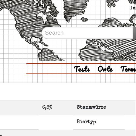
Im
Tests
Orte
Term
6,8%
Stammwürze
Biertyp