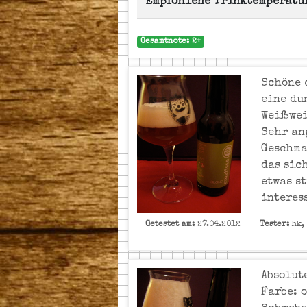
Empfohlene Trinktemperatu
Gesamtnote: 2+
Schöne 
eine du
Weißwei
Sehr an
Geschma
das sic
etwas s
interess
Getestet am:
27.04.2012
Tester:
hk,
Absolut
Farbe: 