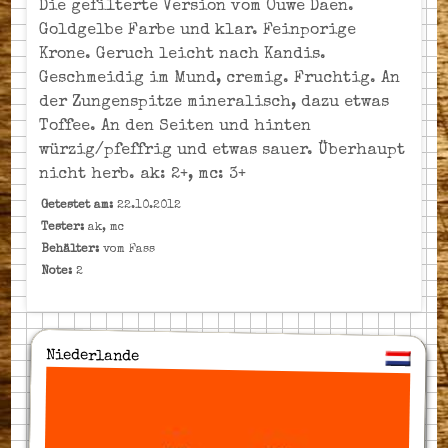
Die gefilterte Version vom Ouwe Daen.
Goldgelbe Farbe und klar. Feinporige
Krone. Geruch leicht nach Kandis.
Geschmeidig im Mund, cremig. Fruchtig. An
der Zungenspitze mineralisch, dazu etwas
Toffee. An den Seiten und hinten
würzig/pfeffrig und etwas sauer. Überhaupt
nicht herb. ak: 2+, mc: 3+
Getestet am:
22.10.2012
Tester:
ak, mc
Behälter:
vom Fass
Note:
2
Niederlande