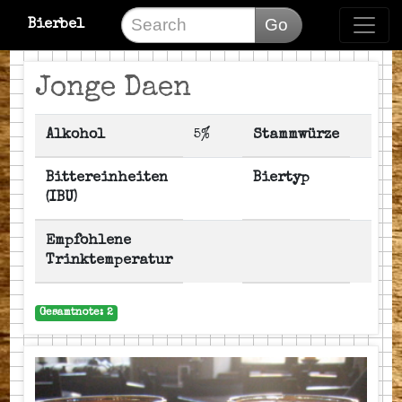
Go
Bierbel
Jonge Daen
Alkohol
5%
Stammwürze
Bittereinheiten
Biertyp
(IBU)
Empfohlene
Trinktemperatur
Gesamtnote: 2