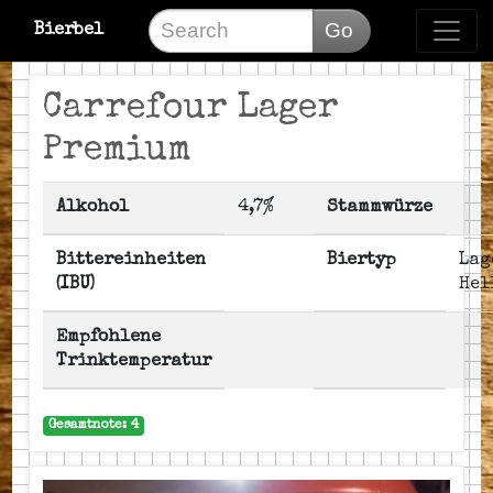
Go
Bierbel
Carrefour Lager
Premium
Alkohol
4,7%
Stammwürze
Bittereinheiten
Biertyp
Lag
(IBU)
Hel
Empfohlene
Trinktemperatur
Gesamtnote: 4