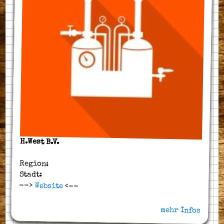
H.West B.V.
Region:
Stadt:
-->
Website
<--
mehr Infos