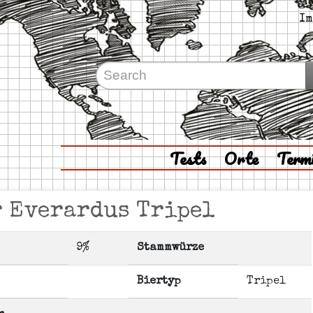
Im
Tests
Orte
Term
r Everardus Tripel
9%
Stammwürze
Biertyp
Tripel