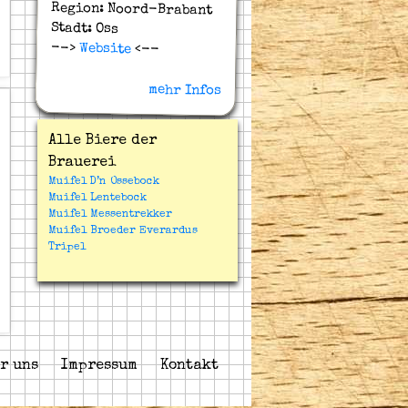
Region: Noord-Brabant
Stadt: Oss
-->
Website
<--
mehr Infos
Alle Biere der
Brauerei
Muifel D’n Ossebock
Muifel Lentebock
Muifel Messentrekker
Muifel Broeder Everardus
Tripel
r uns
Impressum
Kontakt