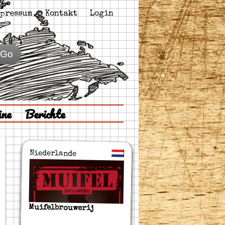
pressum
Kontakt
Login
Go
ine
Berichte
Niederlande
Muifelbrouwerij