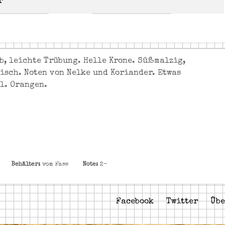
r
b, leichte Trübung. Helle Krone. Süßmalzig,
isch. Noten von Nelke und Koriander. Etwas
l. Orangen.
Behälter:
vom Fass
Note:
2-
Facebook
Twitter
Übe