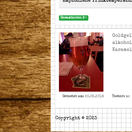
Empfohlene Trinktemperatu
Gesamtnote: 2-
Goldgel
alkohol
Karamel
Getestet am:
23.02.2018
Tester:
mc
Copyright © 2023