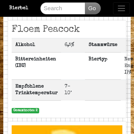
Go
Bierbel
Floem Peacock
Alkohol
6,5%
Stammwürze
Bittereinheiten
Biertyp
New
(IBU)
Eng
IPA
Empfohlene
7-
Trinktemperatur
10°
Gesamtnote: 2