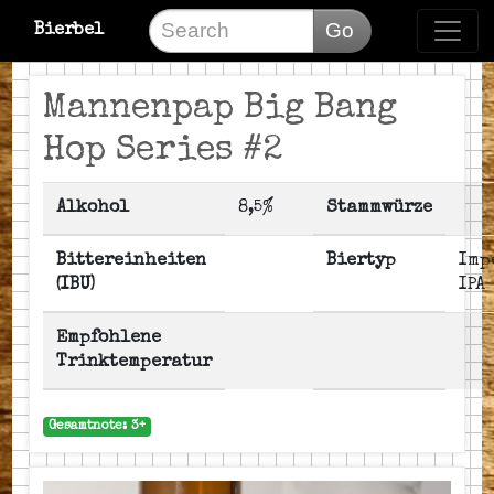
Go
Bierbel
Mannenpap Big Bang
Hop Series #2
Alkohol
8,5%
Stammwürze
Bittereinheiten
Biertyp
Imp
(IBU)
IPA
Empfohlene
Trinktemperatur
Gesamtnote: 3+