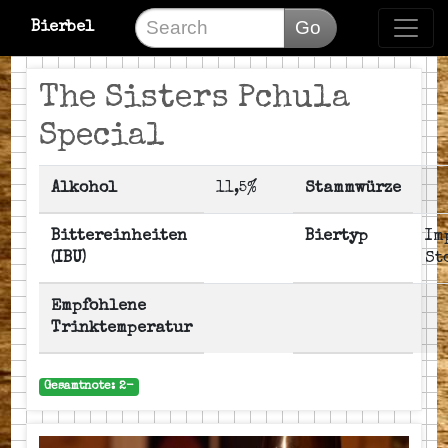
Go
Bierbel
The Sisters Pchula
Special
Alkohol
11,5%
Stammwürze
Bittereinheiten
Biertyp
Im
(IBU)
St
Empfohlene
Trinktemperatur
Gesamtnote: 2-