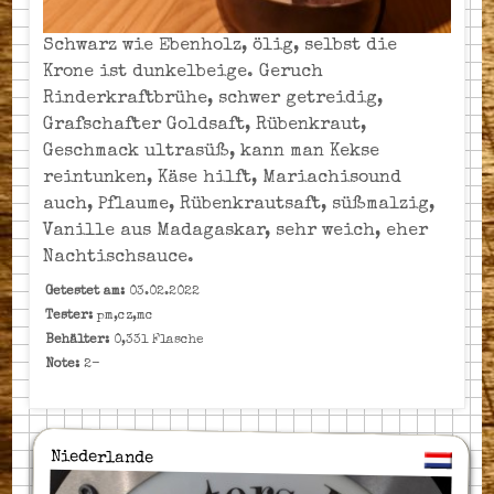
Schwarz wie Ebenholz, ölig, selbst die
Krone ist dunkelbeige. Geruch
Rinderkraftbrühe, schwer getreidig,
Grafschafter Goldsaft, Rübenkraut,
Geschmack ultrasüß, kann man Kekse
reintunken, Käse hilft, Mariachisound
auch, Pflaume, Rübenkrautsaft, süßmalzig,
Vanille aus Madagaskar, sehr weich, eher
Nachtischsauce.
Getestet am:
03.02.2022
Tester:
pm,cz,mc
Behälter:
0,33l Flasche
Note:
2-
Niederlande