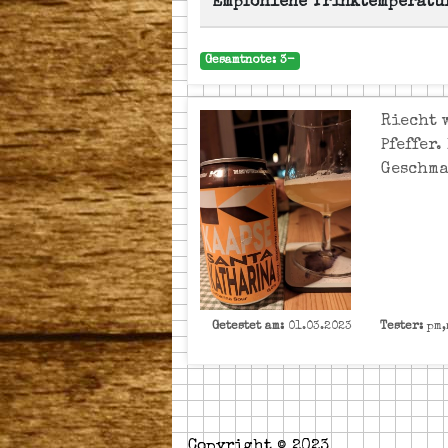
Empfohlene Trinktemperatu
Gesamtnote: 3-
Riecht 
Pfeffer
Geschma
Getestet am:
01.03.2023
Tester:
pm,
Copyright © 2023