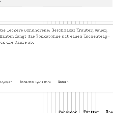
r
wie leckere Schuhcreme. Geschmack: Kräuter, sauer,
. Hinten fängt die Tonkabohne mit einem Kuchenteig-
ck die Säure ab.
mc,cz,mn
Behälter:
0,33l Dose
Note:
3-
Facebook
Twitter
Übe