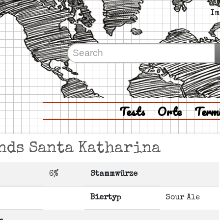
Im
Tests
Orte
Term
ands Santa Katharina
6%
Stammwürze
Biertyp
Sour Ale