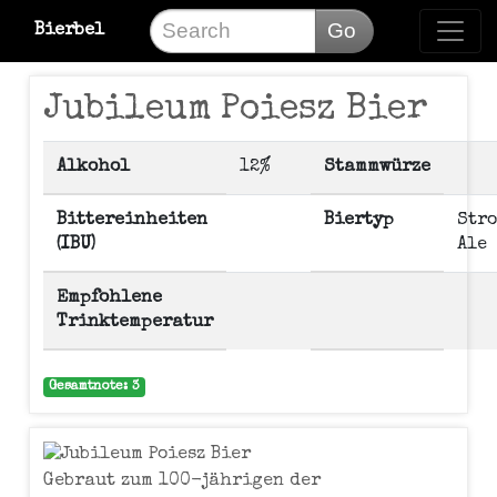
Go
Bierbel
Jubileum Poiesz Bier
Alkohol
12%
Stammwürze
Bittereinheiten
Biertyp
Str
(IBU)
Ale
Empfohlene
Trinktemperatur
Gesamtnote: 3
Gebraut zum 100-jährigen der