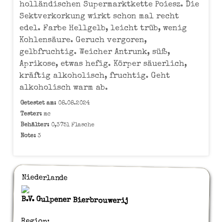
holländischen Supermarktkette Poiesz. Die
Sektverkorkung wirkt schon mal recht
edel. Farbe Hellgelb, leicht trüb, wenig
Kohlensäure. Geruch vergoren,
gelbfruchtig. Weicher Antrunk, süß,
Aprikose, etwas hefig. Körper säuerlich,
kräftig alkoholisch, fruchtig. Geht
alkoholisch warm ab.
Getestet am:
08.08.2024
Tester:
mc
Behälter:
0,375l Flasche
Note:
3
Niederlande
B.V. Gulpener Bierbrouwerij
Region: