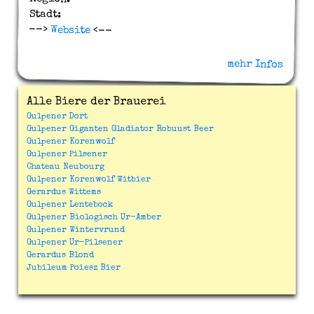
Stadt:
-->
Website
<--
mehr Infos
Alle Biere der Brauerei
Gulpener Dort
Gulpener Giganten Gladiator Robuust Beer
Gulpener Korenwolf
Gulpener Pilsener
Chateau Neubourg
Gulpener Korenwolf Witbier
Gerardus Wittems
Gulpener Lentebock
Gulpener Biologisch Ur-Amber
Gulpener Wintervrund
Gulpener Ur-Pilsener
Gerardus Blond
Jubileum Poiesz Bier