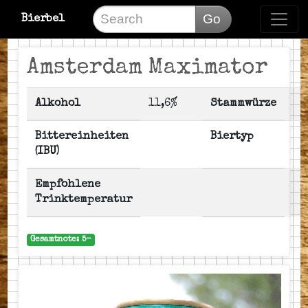
Go
Bierbel
Amsterdam Maximator
Alkohol
11,6%
Stammwürze
Bittereinheiten
Biertyp
(IBU)
Empfohlene
Trinktemperatur
Gesamtnote: 5-