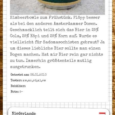
Himbeerbowle zum Frühstück. Plöpp besser
als bei den anderen Amsterdammer Dosen.
Geschmacklich teilt sich das Bier in 25%
Cola, 25% Köpi und 25% Korn auf. Wurde es
vielleicht für Sadomasochisten gebraut? Ja
um dieses liebliche Bier sollte man einen
Bogen machen. Hat mir Bier rein gar nichts
zu tun. Immerhin größtenteils mutlig
ausgetrunken.
Getestet am:
06.01.2010
Tester:
mw,mc,rd,ml,sw
Behälter:
Note:
5-
Niederlande