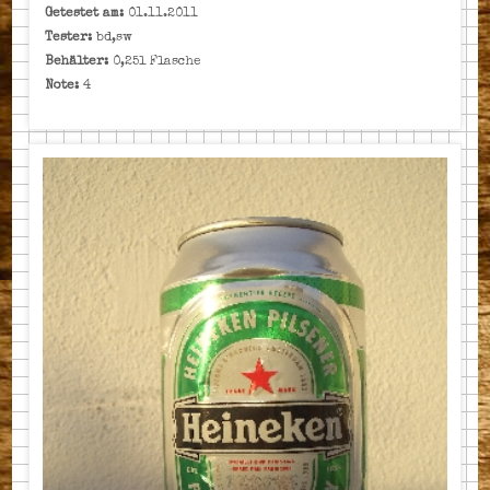
Getestet am:
01.11.2011
Tester:
bd,sw
Behälter:
0,25l Flasche
Note:
4