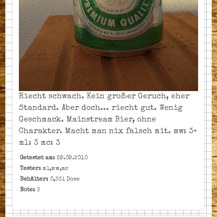
Riecht schwach. Kein großer Geruch, eher
Standard. Aber doch... riecht gut. Wenig
Geschmack. Mainstream Bier, ohne
Charakter. Macht man nix falsch mit. mw: 3+
ml: 3 mc: 3
Getestet am:
29.09.2010
Tester:
ml,mw,mc
Behälter:
0,33l Dose
Note:
3