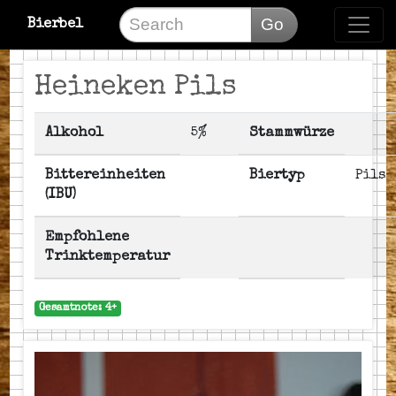
Go
Bierbel
Heineken Pils
Alkohol
5%
Stammwürze
Bittereinheiten
Biertyp
Pils
(IBU)
Empfohlene
Trinktemperatur
Gesamtnote: 4+