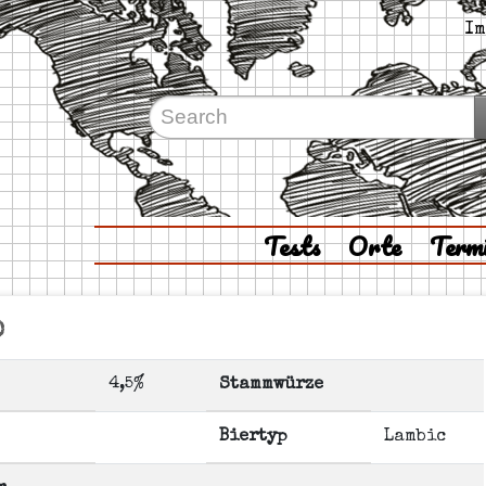
Im
Tests
Orte
Term
o
4,5%
Stammwürze
Biertyp
Lambic