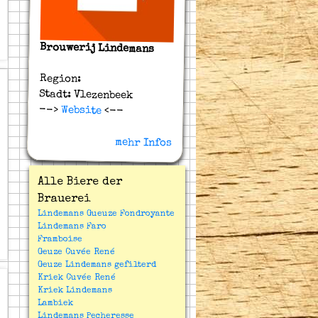
Brouwerij Lindemans
Region:
Stadt: Vlezenbeek
-->
Website
<--
mehr Infos
Alle Biere der
Brauerei
Lindemans Gueuze Fondroyante
Lindemans Faro
Framboise
Geuze Cuvée René
Geuze Lindemans gefilterd
Kriek Cuvée René
Kriek Lindemans
Lambiek
Lindemans Pecheresse