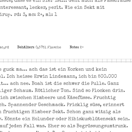
sste, dass es ein Bier ist... Geht auch als Fassbrause
nteressant, lecker, perlt. Wie ein Sekt mit
rup. rd: 3, mc: 2+, ml: 1
mc,rd
Behälter:
0,375l Flasche
Note:
2+
e guck ma... ach das ist ein Korken und kein
l. Ich heisse Erwin Lindemann, ich bin 500.000
t... ach nee. Boah ist die schwer die Pulle. Ganz
liger Schaum. Rötlicher Ton. Sind so Plocken drin.
ich zwischen Himbeere und Käsefüsse. Fruchtig
ch. Spannender Geschmack. Pricklig süss, erinnert
n fruchtigen Himbeer Sekt. Schon ganz witzig als
v. Könnte ein Holunder oder Hibiskusblütensekt sein.
 auf jeden Fall was. Eher so als Begrüssungsumtrunk.