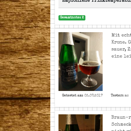
Empfohlene Trinktemperatu
Gesamtnote: 2
Mit ech
Krone. 
sauer, 
eine le
Getestet am:
03.07.2017
Tester:
mc
Braun-r
Schmeck