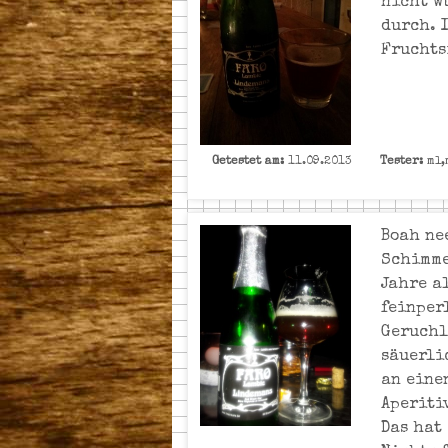
nicht wü
durch. I
Fruchtsi
Getestet am:
11.09.2013
Tester:
ml,
Boah ne
Schimme
Jahre al
feinper
Geruchl
säuerli
an eine
Aperiti
Das hat