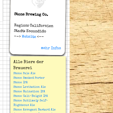
Stone Brewing Co.
Region: Californien
Stadt: Escondido
-->
Website
<--
mehr Infos
Alle Biere der
Brauerei
Stone Pale Ale
Stone Smoked Porter
Stone IPA
Stone Levitation Ale
Stone Ruination IPA
Stone Cali-België IPA
Stone Sublimely Self-
Righteous Ale
Stone Arrogant Bastard Ale