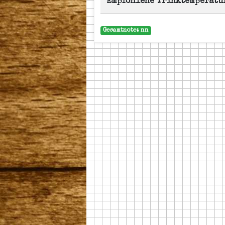
Empfohlene Trinktemperatu
Gesamtnote: nn