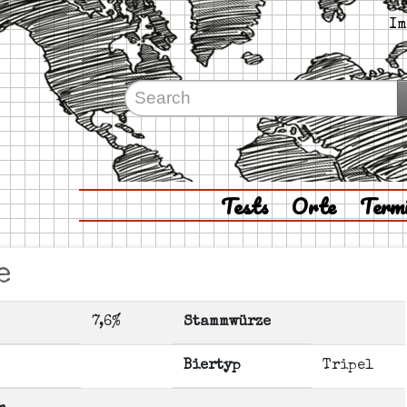
Im
Tests
Orte
Term
e
7,6%
Stammwürze
Biertyp
Tripel