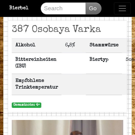
Go
Bierbel
387 Osobaya Varka
Alkohol
6,8%
Stammwürze
Bittereinheiten
Biertyp
Son
(IBU)
Empfohlene
Trinktemperatur
Gesamtnote: 4+