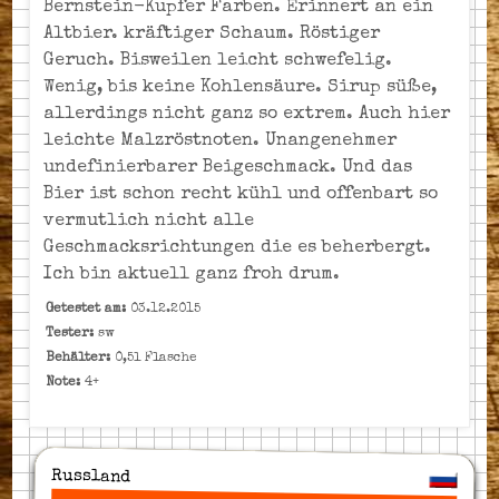
Bernstein-Kupfer Farben. Erinnert an ein
Altbier. kräftiger Schaum. Röstiger
Geruch. Bisweilen leicht schwefelig.
Wenig, bis keine Kohlensäure. Sirup süße,
allerdings nicht ganz so extrem. Auch hier
leichte Malzröstnoten. Unangenehmer
undefinierbarer Beigeschmack. Und das
Bier ist schon recht kühl und offenbart so
vermutlich nicht alle
Geschmacksrichtungen die es beherbergt.
Ich bin aktuell ganz froh drum.
Getestet am:
03.12.2015
Tester:
sw
Behälter:
0,5l Flasche
Note:
4+
Russland