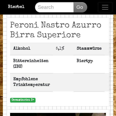
Go
Bierbel
Peroni Nastro Azurro
Birra Superiore
Alkohol
5,1%
Stammwürze
Bittereinheiten
Biertyp
(IBU)
Empfohlene
Trinktemperatur
Gesamtnote: 3+