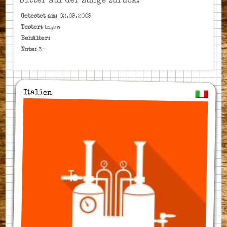
bitter auf der Zunge zurück.
Getestet am:
02.09.2009
Tester:
tn,sw
Behälter:
Note:
3-
Italien