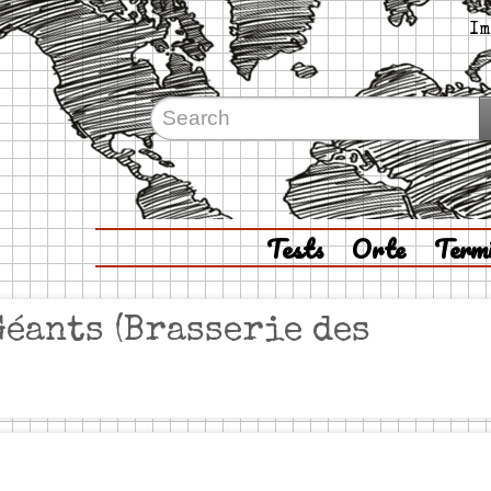
Im
Tests
Orte
Term
Géants (Brasserie des