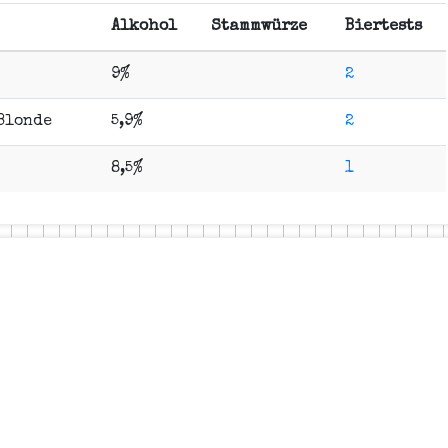
Alkohol
Stammwürze
Biertests
9%
2
 Blonde
5,9%
2
8,5%
1