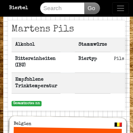
Go
Bierbel
Martens Pils
Alkohol
Stammwürze
Bittereinheiten
Biertyp
Pils
(IBU)
Empfohlene
Trinktemperatur
Gesamtnote: nn
Belgien