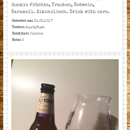
dunkle Früchte, Trauben, Rotwein,
Karamell. Alkoholisch. Drink with care.
Getestet am:
22.02.2017
Tester:
ml,rd,fb,mc
Behälter:
Flasche
Note:
2