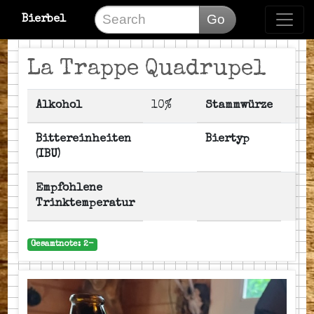
Go
Bierbel
La Trappe Quadrupel
Alkohol
10%
Stammwürze
Bittereinheiten
Biertyp
(IBU)
Empfohlene
Trinktemperatur
Gesamtnote: 2-