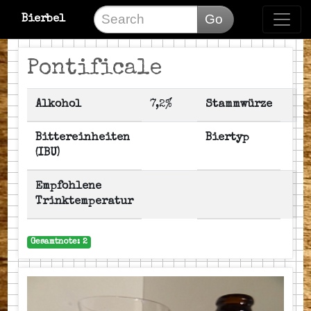
Go
Bierbel
Pontificale
Alkohol
7,2%
Stammwürze
Bittereinheiten
Biertyp
(IBU)
Empfohlene
Trinktemperatur
Gesamtnote: 2