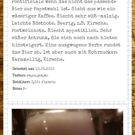
Pontificiale wenn das nicht das passende
Bier zur Papstwahl ist. Sieht aus wie ein
wässriger Kaffee. Riecht sehr süß-malzig.
Leichte Röstnote. Beerig, z.B. Kirsche.
Portweinnote. Riecht appetitlich. Sehr
süßer Antrunk, die sich noch nach hinten
hinsteigert. Eine ausgwogene Herbe rundet
das Bier ab. Ist aber auch mit Rohrzucker.
Karamellig, Kirsche.
Getestet am:
13.03.2013
Tester:
sw,co,mw,mc
Behälter:
0,33l Flasche
Note:
2+