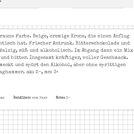
r
raune Farbe. Beige, cremige Krone, die einen Anflug
htisch hat. Frischer Antrunk. Bitterschokolade und
 Malzig, süß und alkoholisch. Im Abgang dann ein Mix
 und bitter. Insgesamt kräftiger, voller Geschmack.
meckt und spürt den Alkohol, aber ohne sprittigen
aghammer. ak: 2-, mc: 3+
 mc
Behälter:
vom Fass
Note:
2-