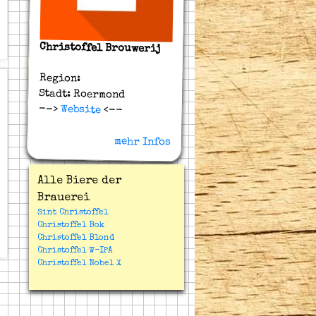
Christoffel Brouwerij
Region:
Stadt: Roermond
-->
Website
<--
mehr Infos
Alle Biere der
Brauerei
Sint Christoffel
Christoffel Bok
Christoffel Blond
Christoffel W-IPA
Christoffel Nobel X