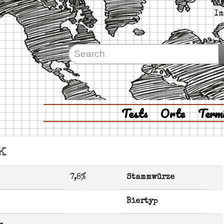
Im
Tests
Orte
Term
k
7,8%
Stammwürze
Biertyp