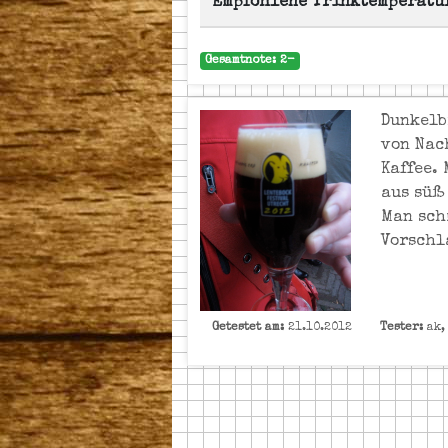
Empfohlene Trinktemperatu
Gesamtnote: 2-
Dunkelb
von Nac
Kaffee.
aus süß
Man sch
Vorschl
Getestet am:
21.10.2012
Tester:
ak,