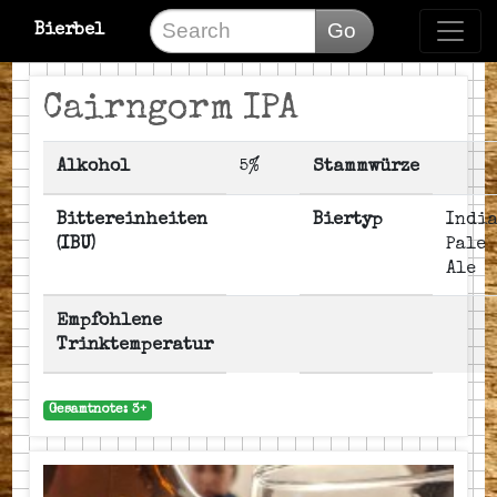
Go
Bierbel
Cairngorm IPA
Alkohol
5%
Stammwürze
Bittereinheiten
Biertyp
Indi
(IBU)
Pale
Ale
Empfohlene
Trinktemperatur
Gesamtnote: 3+