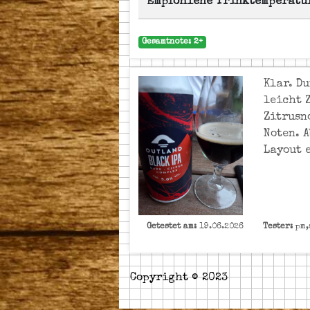
Empfohlene Trinktemperatu
Gesamtnote: 2+
Klar. D
leicht 
Zitrusn
Noten. 
Layout 
Getestet am:
19.06.2026
Tester:
pm,
Copyright © 2023