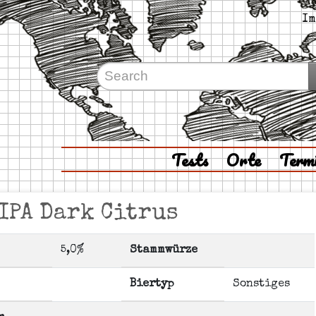
Im
Tests
Orte
Term
IPA Dark Citrus
5,0%
Stammwürze
Biertyp
Sonstiges