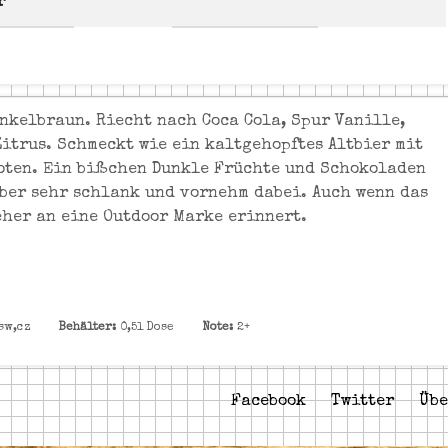
r
unkelbraun. Riecht nach Coca Cola, Spur Vanille,
Zitrus. Schmeckt wie ein kaltgehopftes Altbier mit
oten. Ein bißchen Dunkle Früchte und Schokoladen
Aber sehr schlank und vornehm dabei. Auch wenn das
eher an eine Outdoor Marke erinnert.
sw,cz
Behälter:
0,5l Dose
Note:
2+
Facebook
Twitter
Übe