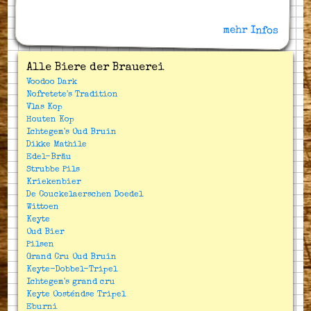
mehr Infos
Alle Biere der Brauerei
Voodoo Dark
Nofretete's Tradition
Vlas Kop
Houten Kop
Ichtegem's Oud Bruin
Dikke Mathile
Edel-Bräu
Strubbe Pils
Kriekenbier
De Couckelaerschen Doedel
Wittoen
Keyte
Oud Bier
Pilsen
Grand Cru Oud Bruin
Keyte-Dobbel-Tripel
Ichtegem's grand cru
Keyte Oosténdse Tripel
Eburni