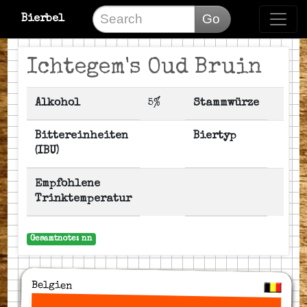
Go
Bierbel
Ichtegem's Oud Bruin
Alkohol
5%
Stammwürze
Bittereinheiten
Biertyp
(IBU)
Empfohlene
Trinktemperatur
Gesamtnote: nn
Belgien