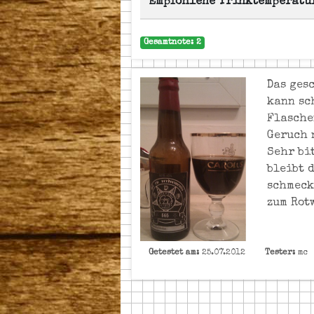
Empfohlene Trinktemperatu
Gesamtnote: 2
Das ges
kann sc
Flasche
Geruch 
Sehr bi
bleibt 
schmeck
zum Rotw
Getestet am:
25.07.2012
Tester:
mc