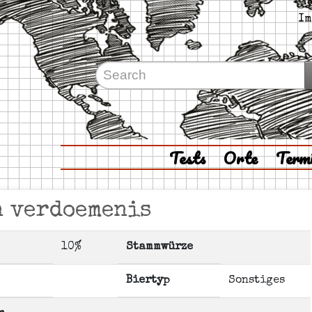
Im
Tests
Orte
Term
n verdoemenis
10%
Stammwürze
Biertyp
Sonstiges