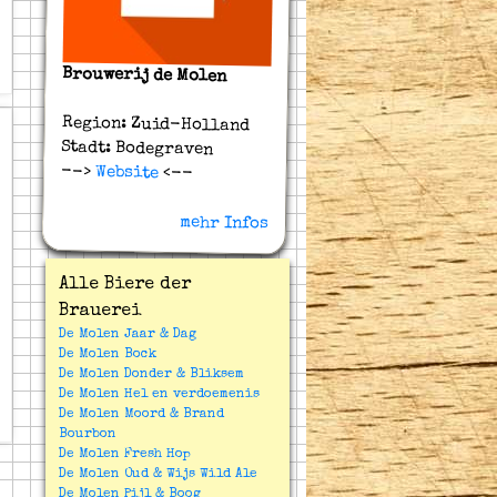
Brouwerij de Molen
Region: Zuid-Holland
Stadt: Bodegraven
-->
Website
<--
mehr Infos
Alle Biere der
Brauerei
De Molen Jaar & Dag
De Molen Bock
De Molen Donder & Bliksem
De Molen Hel en verdoemenis
De Molen Moord & Brand
Bourbon
De Molen Fresh Hop
De Molen Oud & Wijs Wild Ale
De Molen Pijl & Boog