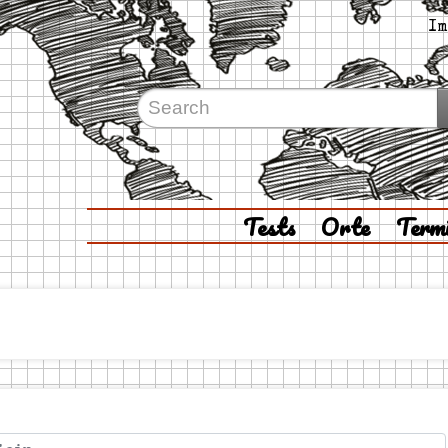
Im
Tests
Orte
Term