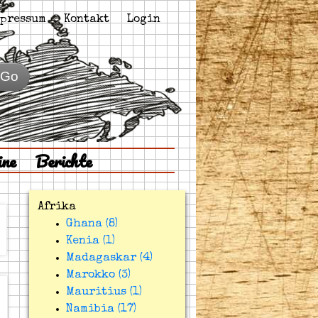
pressum
Kontakt
Login
Go
ine
Berichte
Afrika
Ghana (8)
Kenia (1)
Madagaskar (4)
Marokko (3)
Mauritius (1)
Namibia (17)