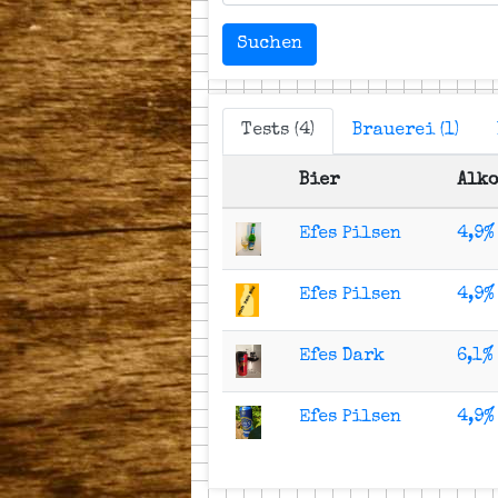
Suchen
Tests (4)
Brauerei (1)
Bier
Alk
Efes Pilsen
4,9%
Efes Pilsen
4,9%
Efes Dark
6,1%
Efes Pilsen
4,9%