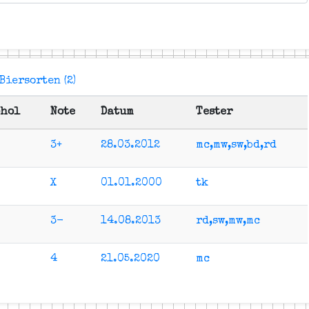
Biersorten (2)
ohol
Note
Datum
Tester
3+
28.03.2012
mc,mw,sw,bd,rd
X
01.01.2000
tk
3-
14.08.2013
rd,sw,mw,mc
4
21.05.2020
mc