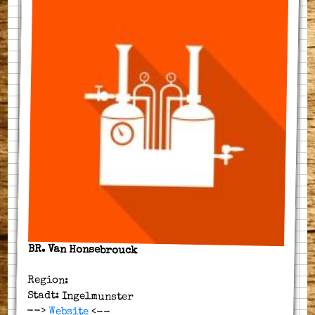
BR. Van Honsebrouck
Region:
Stadt: Ingelmunster
-->
Website
<--