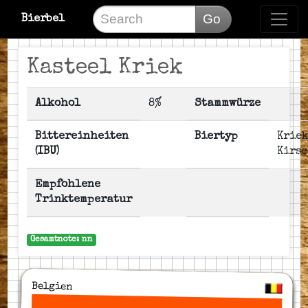
Go
Bierbel
Kasteel Kriek
Alkohol
8%
Stammwürze
Bittereinheiten
Biertyp
Kriek
(IBU)
Kirs
Empfohlene
Trinktemperatur
Gesamtnote: nn
Belgien