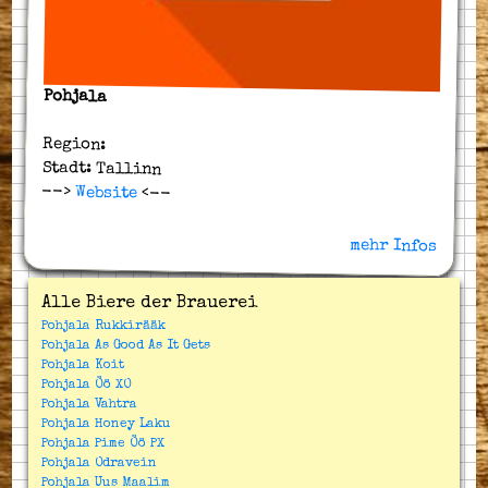
Pohjala
Region:
Stadt: Tallinn
-->
Website
<--
mehr Infos
Alle Biere der Brauerei
Pohjala Rukkirääk
Pohjala As Good As It Gets
Pohjala Koit
Pohjala Öö XO
Pohjala Vahtra
Pohjala Honey Laku
Pohjala Pime Öö PX
Pohjala Odravein
Pohjala Uus Maalim