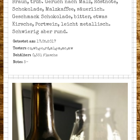
Braun, trüb. Geruch nach Malz, Röstnote,
Schokolade, Malzkaffee, säuerlich.
Geschmack Schokolade, bitter, etwas
Kirsche, Portwein, leicht metallisch.
Schwierig aber rund.
Getestet am:
17.05.2017
Tester:
cz,wb,po,rd,ml,pm,mc,mw
Behälter:
0,33l Flasche
Note:
3-