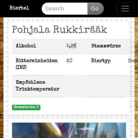
Go
Bierbel
Pohjala Rukkirääk
Alkohol
5,9%
Stammwürze
Bittereinheiten
20
Biertyp
Son
(IBU)
Empfohlene
Trinktemperatur
Gesamtnote: 3