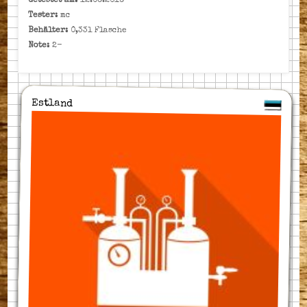
Getestet am:
12.06.2016
Tester:
mc
Behälter:
0,33l Flasche
Note:
2-
Estland