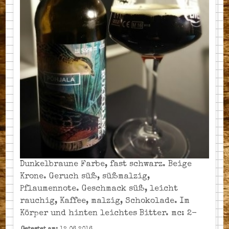
Dunkelbraune Farbe, fast schwarz. Beige
Krone. Geruch süß, süßmalzig,
Pflaumennote. Geschmack süß, leicht
rauchig, Kaffee, malzig, Schokolade. Im
Körper und hinten leichtes Bitter. mc: 2-