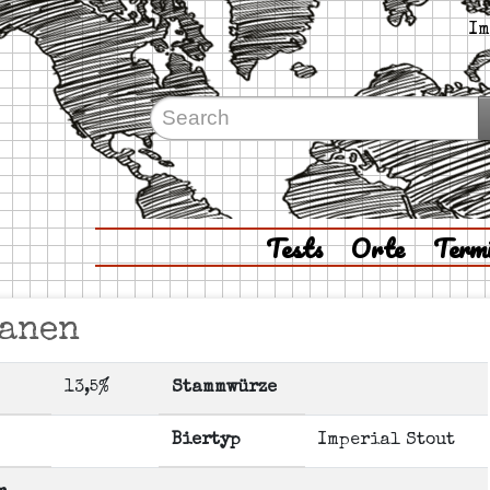
Im
Tests
Orte
Term
nanen
13,5%
Stammwürze
Biertyp
Imperial Stout