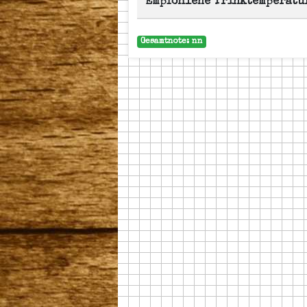
Empfohlene Trinktemperatu
Gesamtnote: nn