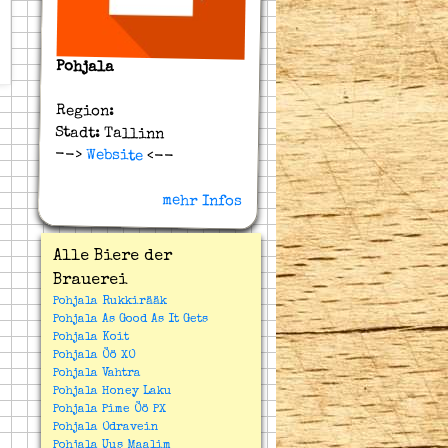
Pohjala
Region:
Stadt: Tallinn
-->
Website
<--
mehr Infos
Alle Biere der
Brauerei
Pohjala Rukkirääk
Pohjala As Good As It Gets
Pohjala Koit
Pohjala Öö XO
Pohjala Vahtra
Pohjala Honey Laku
Pohjala Pime Öö PX
Pohjala Odravein
Pohjala Uus Maalim