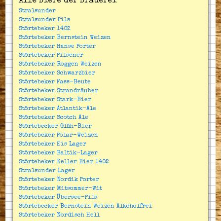
Alle Biere der Brauerei
Stralsunder
Stralsunder Pils
Störtebeker 1402
Störtebeker Bernstein Weizen
Störtebeker Hanse Porter
Störtebeker Pilsener
Störtebeker Roggen Weizen
Störtebeker Schwarzbier
Störtebeker Fass-Beute
Störtebeker Strandräuber
Störtebeker Stark-Bier
Störtebeker Atlantik-Ale
Störtebeker Scotch Ale
Störtebecker Glüh-Bier
Störtebeker Polar-Weizen
Störtebeker Eis Lager
Störtebeker Baltik-Lager
Störtebeker Keller Bier 1402
Stralsunder Lager
Störtebeker Nordik Porter
Störtebeker Mitsommer-Wit
Störtebeker Übersee-Pils
Störtebecker Bernstein Weizen Alkoholfrei
Störtebeker Nordisch Hell