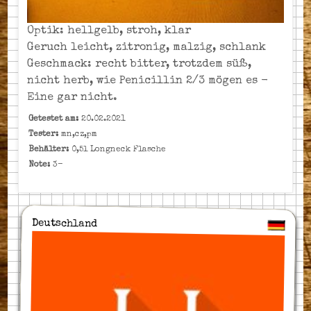
Optik: hellgelb, stroh, klar
Geruch leicht, zitronig, malzig, schlank
Geschmack: recht bitter, trotzdem süß,
nicht herb, wie Penicillin 2/3 mögen es -
Eine gar nicht.
Getestet am:
20.02.2021
Tester:
mn,cz,pm
Behälter:
0,5l Longneck Flasche
Note:
3-
Deutschland