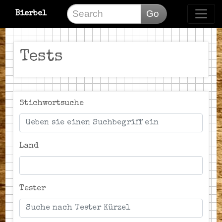
Go
Bierbel
Tests
Stichwortsuche
Land
Tester