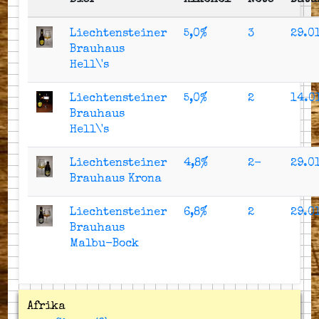
Bier
Alkohol
Note
Datu
Liechtensteiner
5,0%
3
29.0
Brauhaus
Hell\'s
Liechtensteiner
5,0%
2
14.0
Brauhaus
Hell\'s
Liechtensteiner
4,8%
2-
29.0
Brauhaus Krona
Liechtensteiner
6,8%
2
29.0
Brauhaus
Malbu-Bock
Afrika