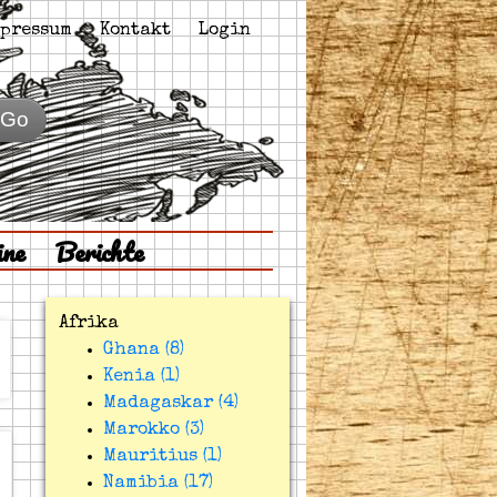
pressum
Kontakt
Login
Go
ine
Berichte
Afrika
Ghana (8)
Kenia (1)
Madagaskar (4)
Marokko (3)
Mauritius (1)
Namibia (17)