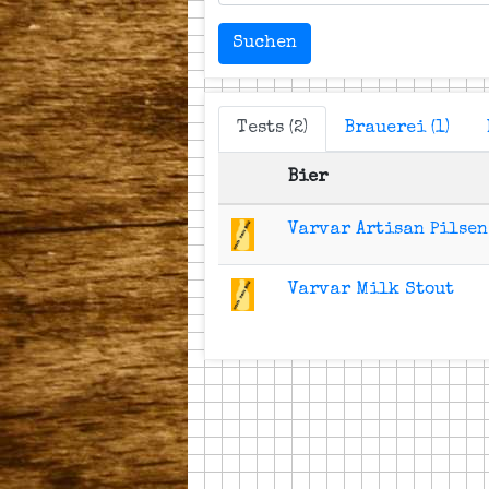
Suchen
Tests (2)
Brauerei (1)
Bier
Varvar Artisan Pilsen
Varvar Milk Stout