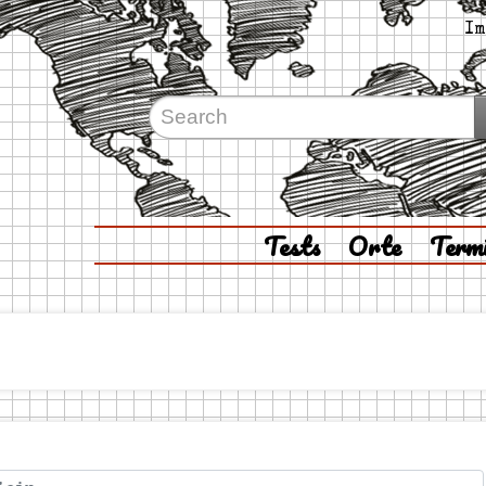
Im
Tests
Orte
Term