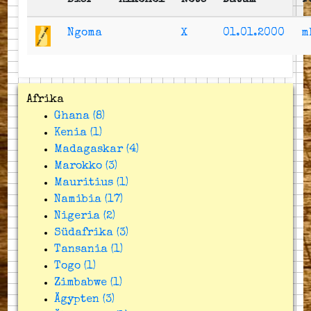
Bier
Alkohol
Note
Datum
T
Ngoma
X
01.01.2000
m
Afrika
Ghana (8)
Kenia (1)
Madagaskar (4)
Marokko (3)
Mauritius (1)
Namibia (17)
Nigeria (2)
Südafrika (3)
Tansania (1)
Togo (1)
Zimbabwe (1)
Ägypten (3)