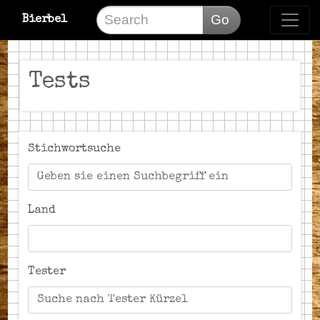
Go
Bierbel
Tests
Stichwortsuche
Land
Tester